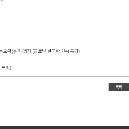
다.
손오공(슈퍼)까지 (글로벌 한국학 연속 특강)
 특강)
목록