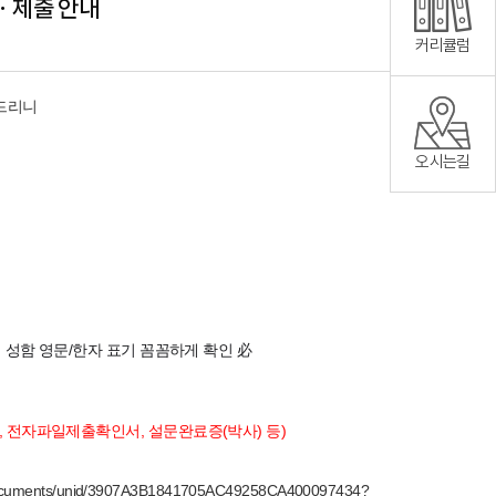
ㆍ제출 안내
커리큘럼
내드리니
오시는길
님 성함 영문/한자 표기 꼼꼼하게 확인 必
, 전자파일제출확인서, 설문완료증(박사) 등)
a/documents/unid/3907A3B1841705AC49258CA400097434?