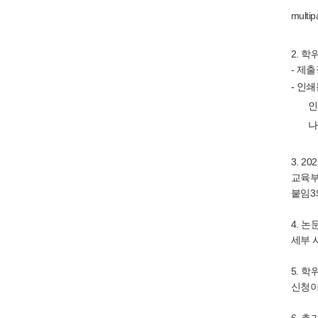
multi
2. 학위
- 제
- 인
인정서
나머지
3. 
교육부
붙임3
4. 
세부 
5. 
신청이