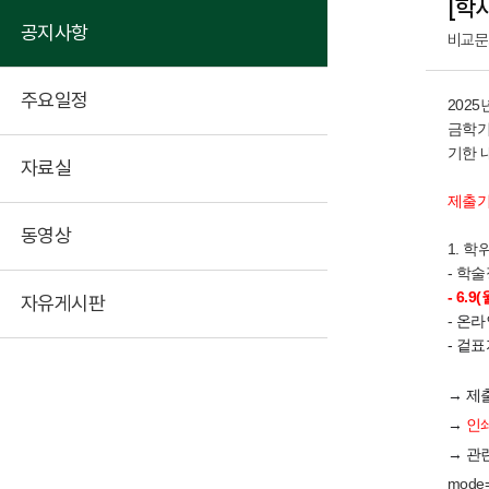
[학
공지사항
비교문
주요일정
202
금학기
기한 
자료실
제출기
동영상
1. 학
- 학술
- 6.
자유게시판
-
온라
- 겉
→ 제출
→
인
→ 관
mode=