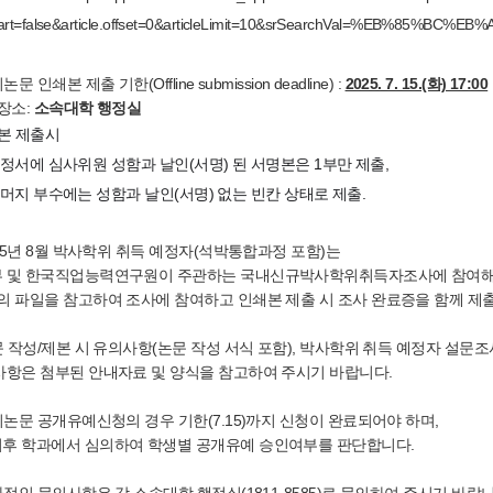
part=false&article.offset=0&articleLimit=10&srSearchVal=%EB%85%BC%EB
논문 인쇄본 제출 기한(Offline submission deadline) :
2025. 7. 15.(화) 17:00
출장소:
소속대학 행정실
쇄본 제출시
에 심사위원 성함과 날인(서명) 된 서명본은 1부만 제출,
 부수에는 성함과 날인(서명) 없는 빈칸 상태로 제출.
2025년 8월 박사학위 취득 예정자(석박통합과정 포함)는
 및 한국직업능력연구원이 주관하는 국내신규박사학위취득자조사에 참여해
의 파일을 참고하여 조사에 참여하고 인쇄본 제출 시 조사 완료증을 함께 제
논문 작성/제본 시 유의사항(논문 작성 서식 포함), 박사학위 취득 예정자 설문조
사항은 첨부된 안내자료 및 양식을 참고하여 주시기 바랍니다.
학위논문 공개유예신청의 경우 기한(7.15)까지 신청이 완료되어야 하며,
후 학과에서 심의하여 학생별 공개유예 승인여부를 판단합니다.