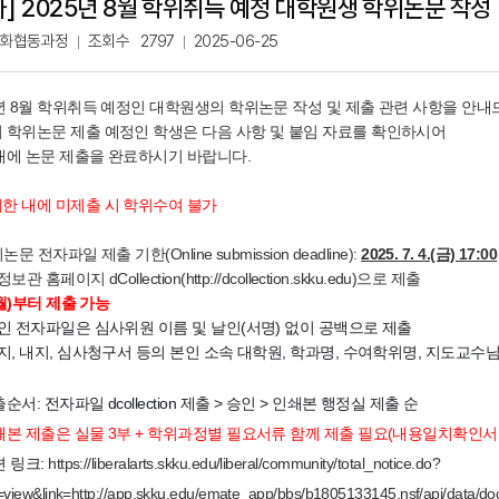
사]
2025년 8월 학위취득 예정 대학원생 학위논문 작성
화협동과정
조회수
2797
2025-06-25
5년 8월 학위취득 예정인 대학원생의 학위논문 작성 및 제출 관련 사항을 안
 학위논문 제출 예정인 학생은 다음 사항 및 붙임 자료를 확인하시어
내에 논문 제출을 완료하시기 바랍니다.
한 내에 미제출 시 학위수여 불가
위논문 전자파일 제출 기한(Online submission deadline):
2025. 7. 4.(금) 17:00
정보관 홈페이지 dCollection(
http://dcollection.skku.edu
)으로 제출
9(월)부터 제출 가능
인 전자파일은 심사위원 이름 및 날인(서명) 없이 공백으로 제출
표지, 내지, 심사청구서 등의 본인 소속 대학원, 학과명, 수여학위명, 지도교수
순서: 전자파일 dcollection 제출 > 승인 > 인쇄본 행정실 제출 순
쇄본 제출은 실물 3부 + 학위과정별 필요서류 함께 제출 필요(내용일치확인서
련 링크:
https://liberalarts.skku.edu/liberal/community/total_notice.do?
view&link=http://app.skku.edu/emate_app/bbs/b1805133145.nsf/api/dat